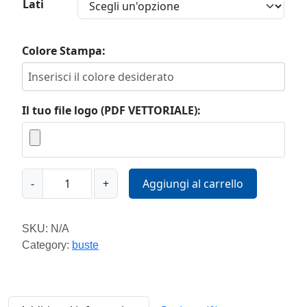
Lati
Colore Stampa:
Il tuo file logo (PDF VETTORIALE):
M
-
+
Aggiungi al carrello
o
d
e
SKU:
N/A
l
Category:
buste
l
o
X