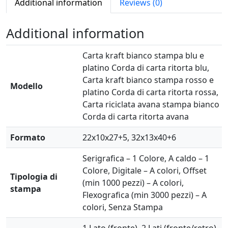
S
Additional information
Reviews (0)
T
A
Additional information
R
q
Carta kraft bianco stampa blu e
u
platino Corda di carta ritorta blu,
a
Carta kraft bianco stampa rosso e
Modello
n
platino Corda di carta ritorta rossa,
t
Carta riciclata avana stampa bianco
i
Corda di carta ritorta avana
t
y
Formato
22x10x27+5, 32x13x40+6
Serigrafica – 1 Colore, A caldo – 1
Colore, Digitale – A colori, Offset
Tipologia di
(min 1000 pezzi) – A colori,
stampa
Flexografica (min 3000 pezzi) – A
colori, Senza Stampa