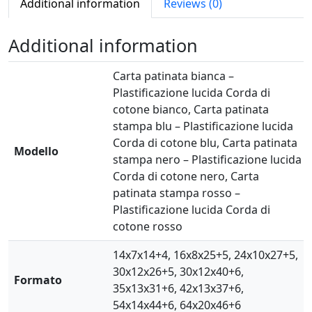
u
Additional information
Reviews (0)
x
G
Additional information
l
o
Carta patinata bianca –
s
Plastificazione lucida Corda di
s
cotone bianco, Carta patinata
q
stampa blu – Plastificazione lucida
u
Corda di cotone blu, Carta patinata
Modello
a
stampa nero – Plastificazione lucida
n
Corda di cotone nero, Carta
t
patinata stampa rosso –
i
Plastificazione lucida Corda di
t
cotone rosso
y
14x7x14+4, 16x8x25+5, 24x10x27+5,
30x12x26+5, 30x12x40+6,
Formato
35x13x31+6, 42x13x37+6,
54x14x44+6, 64x20x46+6