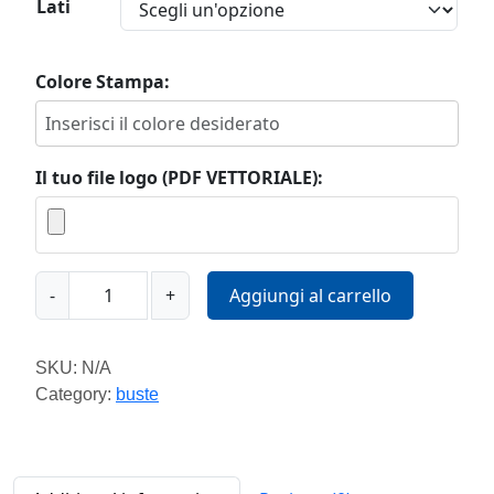
Lati
Colore Stampa:
Il tuo file logo (PDF VETTORIALE):
M
-
+
Aggiungi al carrello
o
d
e
SKU:
N/A
l
Category:
buste
l
o
L