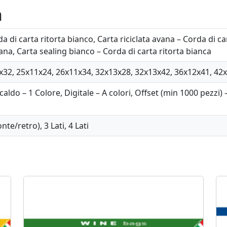
s
n
s
i
a di carta ritorta bianco, Carta riciclata avana – Corda di ca
c
ana, Carta sealing bianco – Corda di carta ritorta bianca
N
a
x32, 25x11x24, 26x11x34, 32x13x28, 32x13x42, 36x12x41, 42
t
u
caldo – 1 Colore, Digitale – A colori, Offset (min 1000 pezzi) 
r
a
onte/retro), 3 Lati, 4 Lati
l
q
u
a
n
t
i
t
y